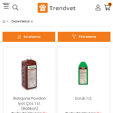
MENU
0
Dezenfektan ve Temizlik Ürünleri
Sıralama
Filtreleme
Batiqonix Povidon
Scrub 1 Lt.
İyot Çöz. 1 Lt.
(Batikon)