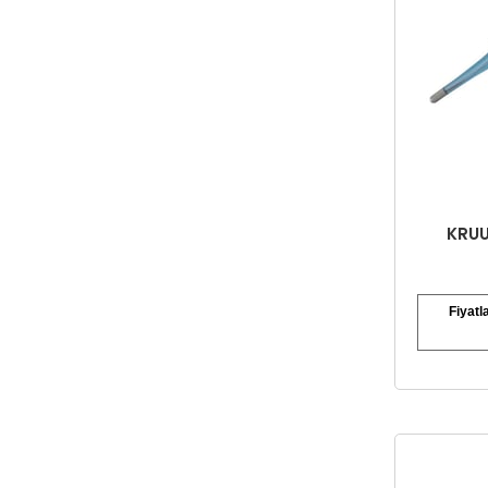
KRUU
Fiyatl