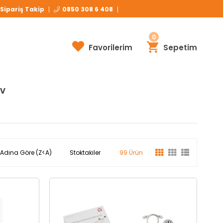
Havale ve EFT Ödemelerinizde Ekstra %3
İNDİRİM!
Sipariş Takip
0850 308 6 408
0
Favorilerim
Sepetim
İV
 Adına Göre (Z<A)
Stoktakiler
99 Ürün