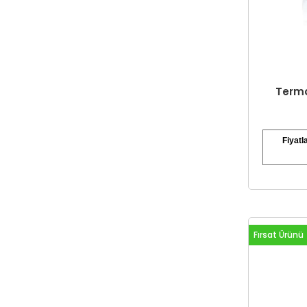
Termo
Fiyatl
Fırsat Ürünü