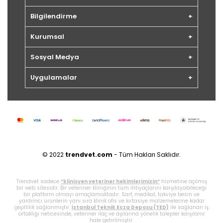
Bilgilendirme
Kurumsal
Sosyal Medya
Uygulamalar
© 2022
trendvet.com
- Tüm Hakları Saklıdır.
Trendvet sadece
“klinisyen veteriner hekimlerimizin”
hizmetine açılmış
bir web sitesidir. Bir veteriner kliniğinin tüm ihtiyaçlarını karşılayabileceği
bir platform olmayı amaçlamaktadır. Sarf, medikal, takviye besin ve
yardımcı ürünlerin yanı sıra klinik ofis ve kırtasiye malzemelerine kadar
çeşitlilik sağlanmıştır.
İstanbul Teknik Ecza Deposu (TED)
ile sağlanan iş
ortaklığı neticesinde, veteriner ilaç ve aşılarına yönelik talepler karşılanır
hale getirilmiştir.