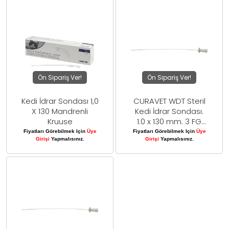
Ön Sipariş Ver!
Ön Sipariş Ver!
Kedi İdrar Sondası 1,0
CURAVET WDT Steril
X 130 Mandrenli
Kedi İdrar Sondası.
Kruuse
1.0 x 130 mm. 3 FG
Mandrensiz
Fiyatları Görebilmek Için
Üye
Fiyatları Görebilmek Için
Üye
Girişi
Yapmalısınız.
Girişi
Yapmalısınız.