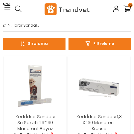
MENU
0
İdrar Sondaları
Sıralama
Filtreleme
Kedi İdrar Sondası
Kedi İdrar Sondası 1,3
Su Soketli 1.3*130
X 130 Mandrenli
Mandrenli Beyaz
Kruuse