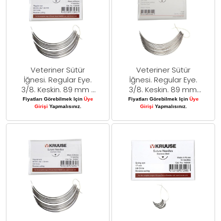
Veteriner Sütür
Veteriner Sütür
İğnesi. Regular Eye.
İğnesi. Regular Eye.
3/8. Keskin. 89 mm x
3/8. Keskin. 89 mm.
1.6 mm. 10/pk
10/pk
Fiyatları Görebilmek Için
Üye
Fiyatları Görebilmek Için
Üye
Girişi
Yapmalısınız.
Girişi
Yapmalısınız.