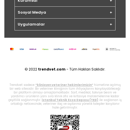
Kurumsal
Sosyal Medya
Uygulamalar
© 2022
trendvet.com
- Tüm Hakları Saklıdır.
Trendvet sadece
“klinisyen veteriner hekimlerimizin”
hizmetine açılmış
bir web sitesidir. Bir veteriner kliniğinin tüm ihtiyaçlarını karşılayabileceği
bir platform olmayı amaçlamaktadır. Sarf, medikal, takviye besin ve
yardımcı ürünlerin yanı sıra klinik ofis ve kırtasiye malzemelerine kadar
çeşitlilik sağlanmıştır.
İstanbul Teknik Ecza Deposu (TED)
ile sağlanan iş
ortaklığı neticesinde, veteriner ilaç ve aşılarına yönelik talepler karşılanır
hale getirilmiştir.