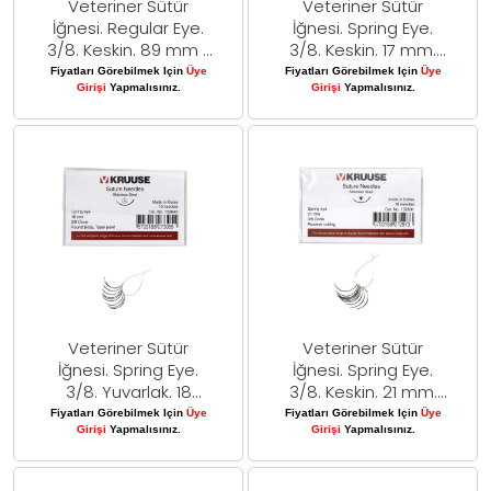
Veteriner Sütür
Veteriner Sütür
İğnesi. Regular Eye.
İğnesi. Spring Eye.
3/8. Keskin. 89 mm x
3/8. Keskin. 17 mm.
1.1 mm. 10/pk
10/pk
Fiyatları Görebilmek Için
Üye
Fiyatları Görebilmek Için
Üye
Girişi
Yapmalısınız.
Girişi
Yapmalısınız.
Veteriner Sütür
Veteriner Sütür
İğnesi. Spring Eye.
İğnesi. Spring Eye.
3/8. Yuvarlak. 18
3/8. Keskin. 21 mm.
mm. 10/pk
10/pk
Fiyatları Görebilmek Için
Üye
Fiyatları Görebilmek Için
Üye
Girişi
Yapmalısınız.
Girişi
Yapmalısınız.