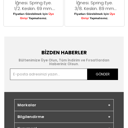
İğnesi. Spring Eye.
İğnesi. Spring Eye.
1/2. Keskin. 69 mm.
3/8. Keskin. 89 mm.
10/pk
10/pk
Fiyatları Görebilmek Için
Üye
Fiyatları Görebilmek Için
Üye
Girişi
Yapmalısınız.
Girişi
Yapmalısınız.
BIZDEN HABERLER
Bültenimize Üye Olun, Tüm İndirim ve Fırsatlardan
Haberiniz Olsun.
GÖNDER
Markalar
Bilgilendirme