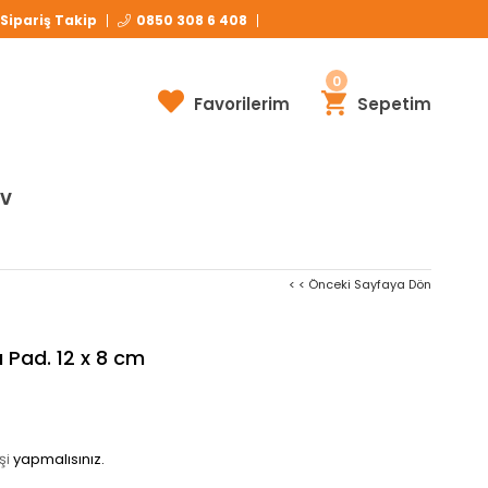
Havale ve EFT Ödemelerinizde Ekstra %3
İNDİRİM!
Sipariş Takip
0850 308 6 408
0
Favorilerim
Sepetim
İV
< < Önceki Sayfaya Dön
Pad. 12 x 8 cm
şi
yapmalısınız.