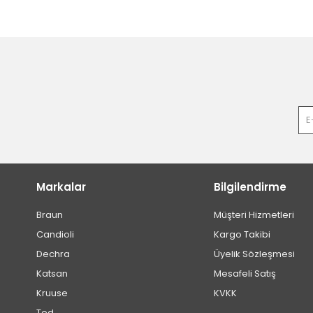
Markalar
Bilgilendirme
Braun
Müşteri Hizmetleri
Candioli
Kargo Takibi
Dechra
Üyelik Sözleşmesi
Katsan
Mesafeli Satış
Kruuse
KVKK
Ted