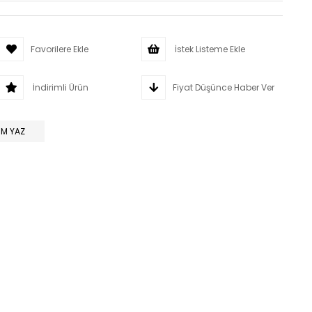
Favorilere Ekle
İstek Listeme Ekle
İndirimli Ürün
Fiyat Düşünce Haber Ver
M YAZ