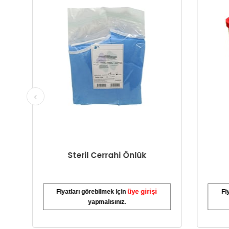
Steril Cerrahi Önlük
Tı
üye girişi
Fiyatları görebilmek için
Fiyatl
yapmalısınız.