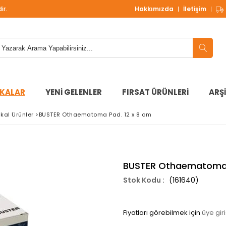
ir.
1000 TL ve Üzeri Alışverişlerinizde
ÜCRETSİZ KARGO!
Hakkımızda
İletişim
KALAR
YENİ GELENLER
FIRSAT ÜRÜNLERİ
ARŞ
kal Ürünler
>
BUSTER Othaematoma Pad. 12 x 8 cm
BUSTER Othaematoma 
(161640)
Fiyatları görebilmek için
üye giri