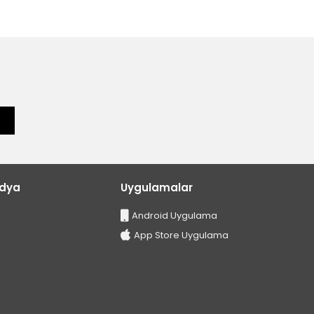
edya
Uygulamalar
Android Uygulama
App Store Uygulama