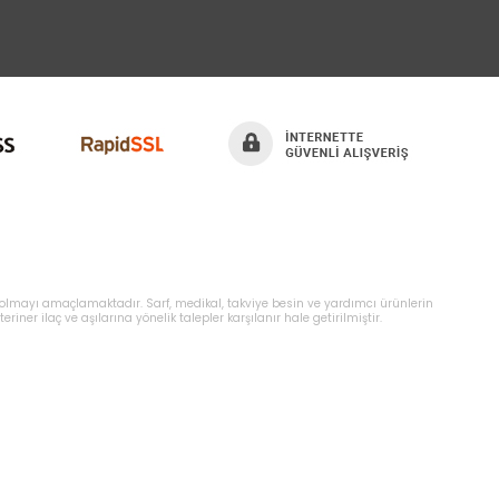
orm olmayı amaçlamaktadır. Sarf, medikal, takviye besin ve yardımcı ürünlerin
eriner ilaç ve aşılarına yönelik talepler karşılanır hale getirilmiştir.