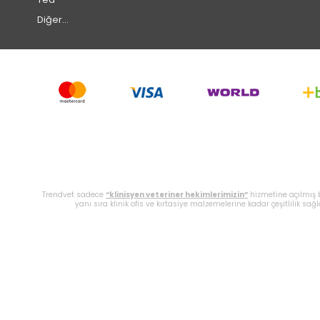
Diğer...
Trendvet sadece
“klinisyen veteriner hekimlerimizin”
hizmetine açılmış b
yanı sıra klinik ofis ve kırtasiye malzemelerine kadar çeşitlilik sağ