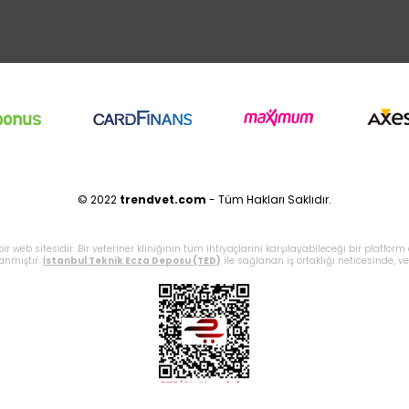
© 2022
trendvet.com
- Tüm Hakları Saklıdır.
ir web sitesidir. Bir veteriner kliniğinin tüm ihtiyaçlarını karşılayabileceği bir platf
lanmıştır.
İstanbul Teknik Ecza Deposu (TED)
ile sağlanan iş ortaklığı neticesinde, vet