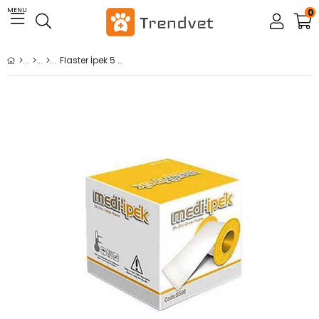
MENU
0
Flaster İpek 5 cm * 5 mt Mediipek