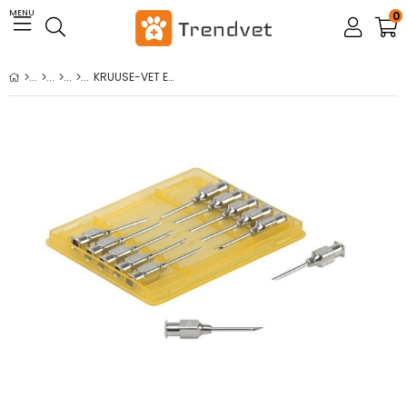
MENU
0
KRUUSE-VET Enjektör İğnesi (16Gx3/4) 1.6 x 20 mm - 12/pk