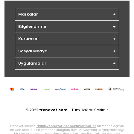
Markalar
Bilgilendirme
Kurumsal
Sosyal Medya
Uygulamalar
© 2022
trendvet.com
- Tüm Hakları Saklıdır.
Trendvet sadece
“klinisyen veteriner hekimlerimizin”
hizmetine açılmış
bir web sitesidir. Bir veteriner kliniğinin tüm ihtiyaçlarını karşılayabileceği
bir platform olmayı amaçlamaktadır. Sarf, medikal, takviye besin ve