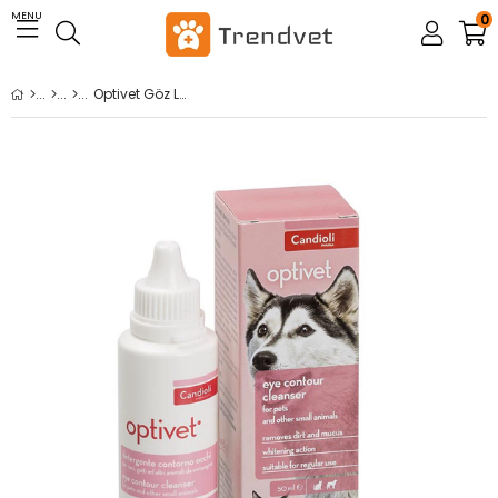
MENU
0
Optivet Göz Losyonu 50 Ml.