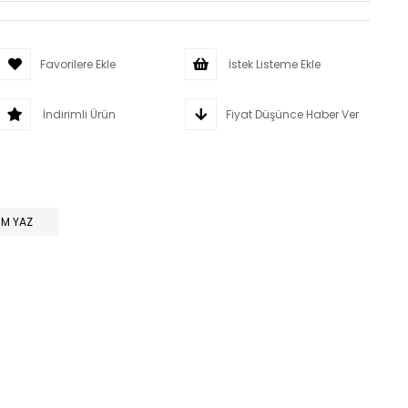
Favorilere Ekle
İstek Listeme Ekle
İndirimli Ürün
Fiyat Düşünce Haber Ver
M YAZ