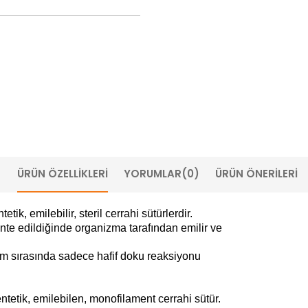
ÜRÜN ÖZELLIKLERI
YORUMLAR
(0)
ÜRÜN ÖNERILERI
, emilebilir, steril cerrahi sütürlerdir.
e edildiğinde organizma tarafından emilir ve
im sırasında sadece hafif doku reaksiyonu
etik, emilebilen, monofilament cerrahi sütür.