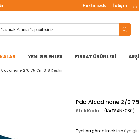
ir.
1000 TL ve Üzeri Alışverişlerinizde
ÜCRETSİZ KARGO!
Hakkımızda
İletişim
KALAR
YENİ GELENLER
FIRSAT ÜRÜNLERİ
ARŞ
 Alcadinone 2/0 75 Cm 3/8 Keskin
Pdo Alcadinone 2/0 75
(KATSAN-030)
Fiyatları görebilmek için
üye giri