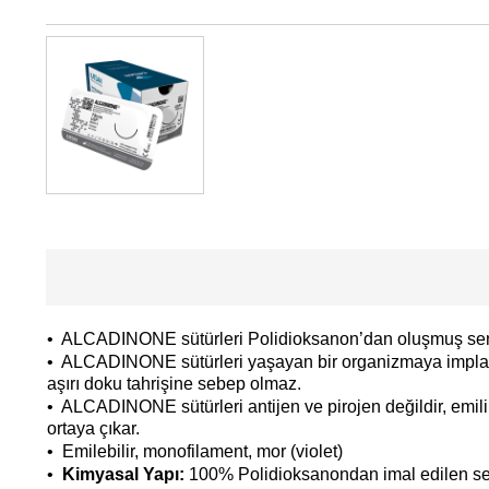
• ALCADINONE sütürleri Polidioksanon’dan oluşmuş sentetik
• ALCADINONE sütürleri yaşayan bir organizmaya implant
aşırı doku tahrişine sebep olmaz.
• ALCADINONE sütürleri antijen ve pirojen değildir, emil
ortaya çıkar.
• Emilebilir, monofilament, mor (violet)
•
Kimyasal Yapı:
100% Polidioksanondan imal edilen sent