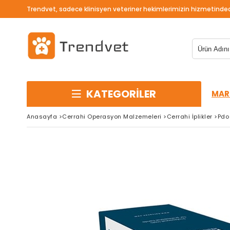
Trendvet, sadece klinisyen veteriner hekimlerimizin hizmetinded
KATEGORİLER
MAR
Anasayfa
>
Cerrahi Operasyon Malzemeleri
>
Cerrahi İplikler
>
Pdo