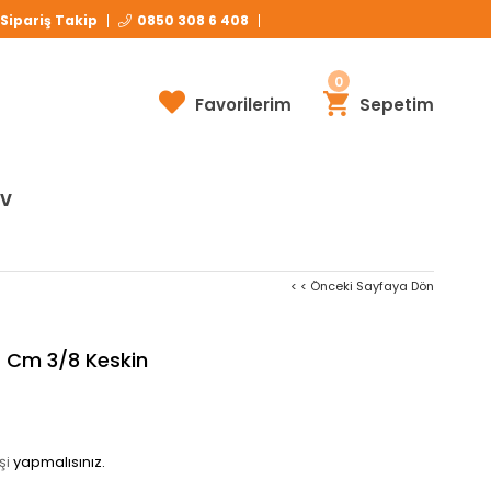
Havale ve EFT Ödemelerinizde Ekstra %3
İNDİRİM!
Sipariş Takip
0850 308 6 408
0
Favorilerim
Sepetim
İV
< < Önceki Sayfaya Dön
 Cm 3/8 Keskin
şi
yapmalısınız.