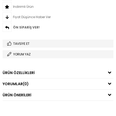
İndirimli Ürün
Fiyat Düşünce Haber Ver
ÖN SIPARIŞ VER!
TAVSIYE ET
YORUM YAZ
ÜRÜN ÖZELLIKLERI
YORUMLAR
(0)
ÜRÜN ÖNERILERI