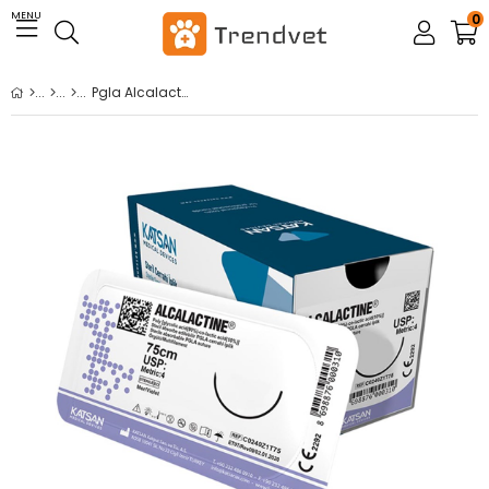
MENU
0
Pgla Alcalactine 3/0 75 Cm 1/2 Keskin