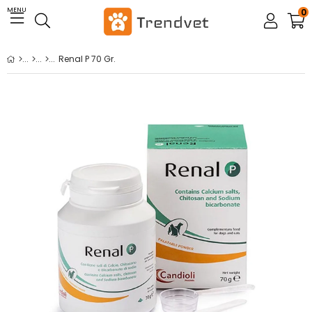
MENU
0
Renal P 70 Gr.