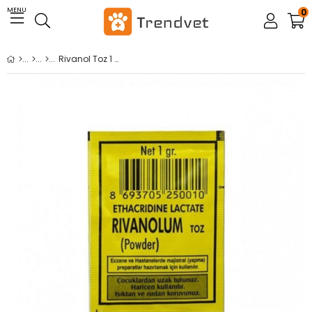
MENU
0
Rivanol Toz 1 GR