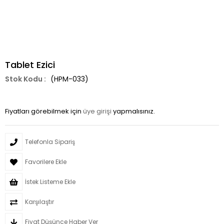
Tablet Ezici
(HPM-033)
Fiyatları görebilmek için
üye girişi
yapmalısınız.
Telefonla Sipariş
Favorilere Ekle
İstek Listeme Ekle
Karşılaştır
Fiyat Düşünce Haber Ver