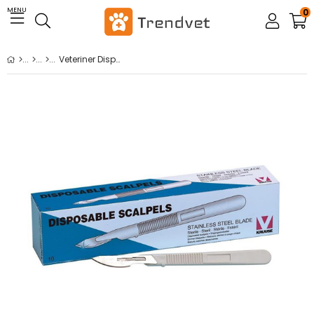
MENU
0
Veteriner Disposable Saplı Bistüri. No:24. 10/pk