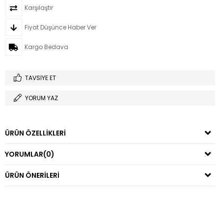
Karşılaştır
Fiyat Düşünce Haber Ver
Kargo Bedava
TAVSIYE ET
YORUM YAZ
ÜRÜN ÖZELLIKLERI
YORUMLAR
(0)
ÜRÜN ÖNERILERI