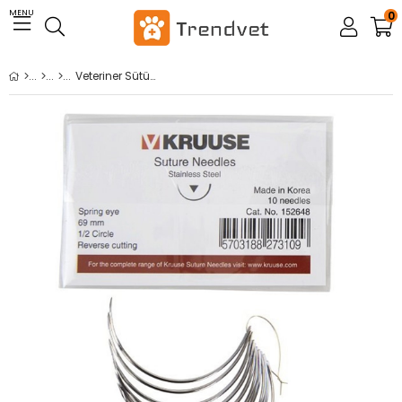
MENU
0
Veteriner Sütür İğnesi. Spring Eye. 1/2. Keskin. 69 mm. 10/pk